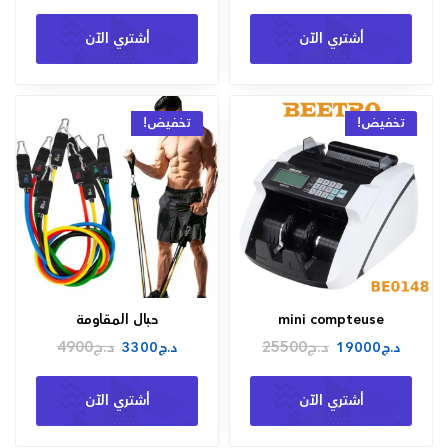
أشتري الآن
أشتري الآن
تخفيض!
تخفيض!
mini compteuse
حبال المقاومة
د.ج
25500
د.ج
4900
د.ج
19000
د.ج
3300
أشتري الآن
أشتري الآن