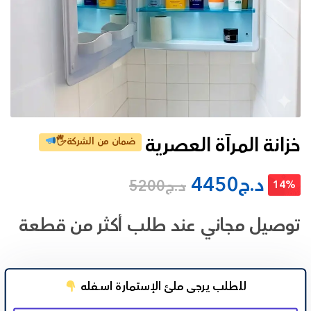
خزانة المرآة العصرية
ضمان من الشركة🖐
د.ج
4450
د.ج
5200
14%
توصيل مجاني عند طلب أكثر من قطعة
للطلب يرجى ملئ الإستمارة اســـفله