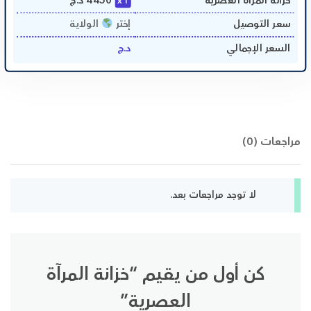
خزانة المرآة العصرية
4450
د.ج
1
سعر التوصيل
إختر
الولاية
السعر الإجمالي
د.ج
مراجعات (0)
لا توجد مراجعات بعد.
كن أول من يقيم “خزانة المرآة
العصرية”